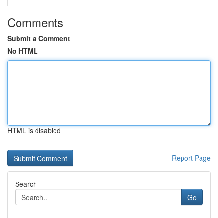
Comments
Submit a Comment
No HTML
HTML is disabled
Report Page
Search
Go