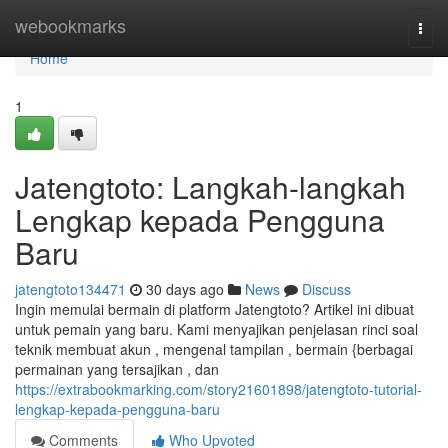
Home
webookmarks
Togg
navi
Home
1
Jatengtoto: Langkah-langkah
Lengkap kepada Pengguna
Baru
jatengtoto134471
30 days ago
News
Discuss
Ingin memulai bermain di platform Jatengtoto? Artikel ini dibuat
untuk pemain yang baru. Kami menyajikan penjelasan rinci soal
teknik membuat akun , mengenal tampilan , bermain {berbagai
permainan yang tersajikan , dan
https://extrabookmarking.com/story21601898/jatengtoto-tutorial-
lengkap-kepada-pengguna-baru
Comments
Who Upvoted