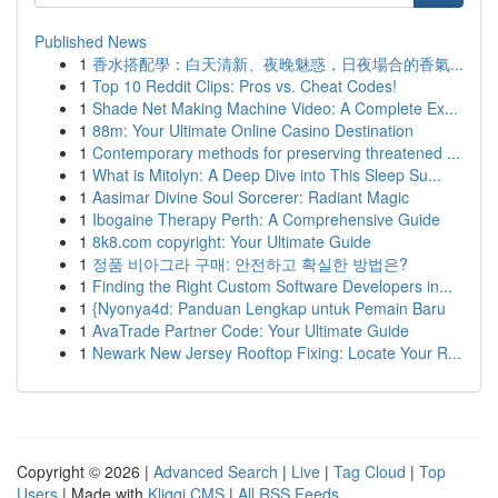
Published News
1
香水搭配學：白天清新、夜晚魅惑，日夜場合的香氣...
1
Top 10 Reddit Clips: Pros vs. Cheat Codes!
1
Shade Net Making Machine Video: A Complete Ex...
1
88m: Your Ultimate Online Casino Destination
1
Contemporary methods for preserving threatened ...
1
What is Mitolyn: A Deep Dive into This Sleep Su...
1
Aasimar Divine Soul Sorcerer: Radiant Magic
1
Ibogaine Therapy Perth: A Comprehensive Guide
1
8k8.com copyright: Your Ultimate Guide
1
정품 비아그라 구매: 안전하고 확실한 방법은?
1
Finding the Right Custom Software Developers in...
1
{Nyonya4d: Panduan Lengkap untuk Pemain Baru
1
AvaTrade Partner Code: Your Ultimate Guide
1
Newark New Jersey Rooftop Fixing: Locate Your R...
Copyright © 2026 |
Advanced Search
|
Live
|
Tag Cloud
|
Top
Users
| Made with
Kliqqi CMS
|
All RSS Feeds