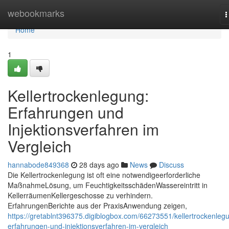
Home
webookmarks
T
n
Home
1
Kellertrockenlegung:
Erfahrungen und
Injektionsverfahren im
Vergleich
hannabode849368
28 days ago
News
Discuss
Die Kellertrockenlegung ist oft eine notwendigeerforderliche
MaßnahmeLösung, um FeuchtigkeitsschädenWassereintritt in
KellerräumenKellergeschosse zu verhindern.
ErfahrungenBerichte aus der PraxisAnwendung zeigen,
https://gretablnt396375.digiblogbox.com/66273551/kellertrockenleg
erfahrungen-und-injektionsverfahren-im-vergleich