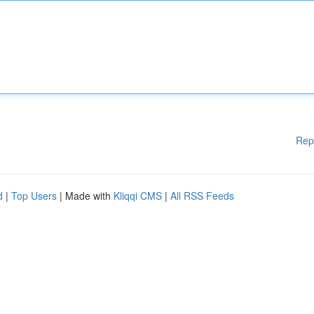
Rep
d
|
Top Users
| Made with
Kliqqi CMS
|
All RSS Feeds