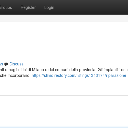
Groups
Register
Login
ws
Discuss
ti e negli uffici di Milano e dei comuni della provincia. Gli impianti Tos
ta che incorporano,
https://slimdirectory.com/listings1343174/riparazione-