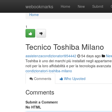
Home
webookmarks
Home
New
Submit
Home
1
Tecnico Toshiba Milano
assistenzacondizionatori954442
54 days ago
Ne
Toshiba è uno dei marchi più installati negli appartamen
noti per la loro affidabilità e per la tecnologia avanza
condizionatori-toshiba-milano
Comments
Who Upvoted
Comments
Submit a Comment
No HTML