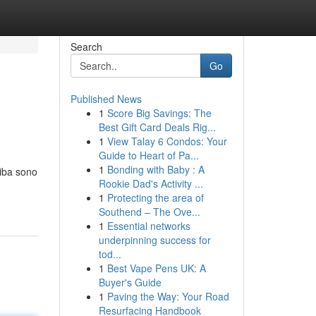
Search
Go
Published News
1
Score Big Savings: The
Best Gift Card Deals Rig...
1
View Talay 6 Condos: Your
Guide to Heart of Pa...
1
Bonding with Baby : A
hiba sono
Rookie Dad's Activity ...
1
Protecting the area of
Southend – The Ove...
1
Essential networks
underpinning success for
tod...
1
Best Vape Pens UK: A
Buyer's Guide
1
Paving the Way: Your Road
Resurfacing Handbook