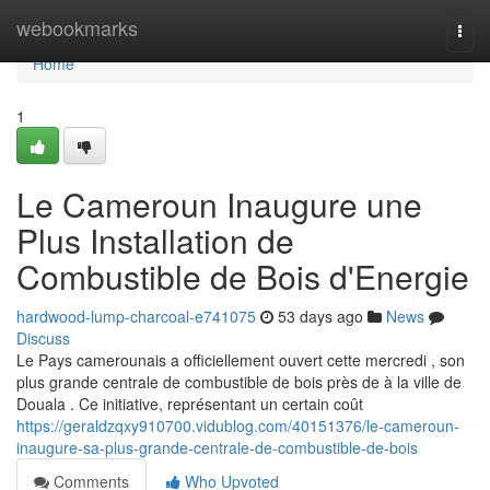
Home
webookmarks
Togg
navi
Home
1
Le Cameroun Inaugure une
Plus Installation de
Combustible de Bois d'Energie
hardwood-lump-charcoal-e741075
53 days ago
News
Discuss
Le Pays camerounais a officiellement ouvert cette mercredi , son
plus grande centrale de combustible de bois près de à la ville de
Douala . Ce initiative, représentant un certain coût
https://geraldzqxy910700.vidublog.com/40151376/le-cameroun-
inaugure-sa-plus-grande-centrale-de-combustible-de-bois
Comments
Who Upvoted