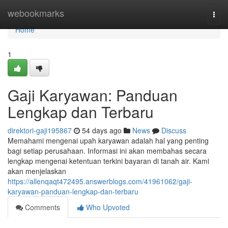
Home
webookmarks
Togg
navi
Home
1
Gaji Karyawan: Panduan
Lengkap dan Terbaru
direktori-gaji195867
54 days ago
News
Discuss
Memahami mengenai upah karyawan adalah hal yang penting
bagi setiap perusahaan. Informasi ini akan membahas secara
lengkap mengenai ketentuan terkini bayaran di tanah air. Kami
akan menjelaskan
https://allenqaqt472495.answerblogs.com/41961062/gaji-
karyawan-panduan-lengkap-dan-terbaru
Comments
Who Upvoted