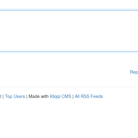
Rep
d
|
Top Users
| Made with
Kliqqi CMS
|
All RSS Feeds