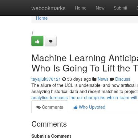
Home
webookmarks
Home
New
Submit
Home
1
Machine Learning Antici
Who Is Going To Lift the T
tayajluk378121
53 days ago
News
Discuss
The allure of the UCL is undeniable, and now artificia
analyzing historical data and recent matches to projec
analytics-forecasts-the-ucl-champions-which-team-will-l
Comments
Who Upvoted
Comments
Submit a Comment