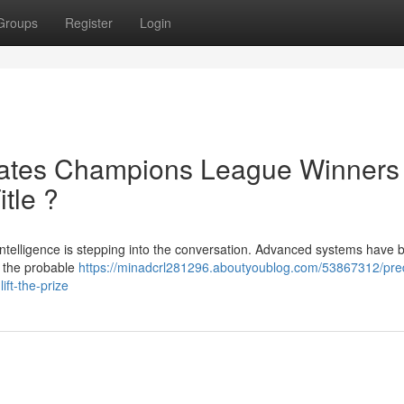
Groups
Register
Login
pates Champions League Winners 
itle ?
l intelligence is stepping into the conversation. Advanced systems have 
t the probable
https://minadcrl281296.aboutyoublog.com/53867312/pred
ift-the-prize