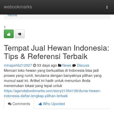
Home
webookmarks
Togg
navi
Home
1
Tempat Jual Hewan Indonesia:
Tips & Referensi Terbaik
minapehb212927
53 days ago
News
Discuss
Mencari toko hewan yang berkualitas di Indonesia bisa jadi
proses yang rumit, terutama dengan banyaknya pilihan yang
muncul saat ini. Artikel ini hadir untuk menuntun Anda
menemukan lokasi yang tepat untuk
https://agendabookmarks.com/story21354138/dunia-hewan-
indonesia-daftar-lengkap-pilihan-terbaik
Comments
Who Upvoted