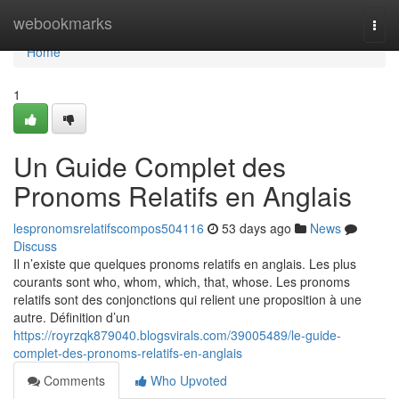
Home
webookmarks
Togg
navi
Home
1
Un Guide Complet des
Pronoms Relatifs en Anglais
lespronomsrelatifscompos504116
53 days ago
News
Discuss
Il n’existe que quelques pronoms relatifs en anglais. Les plus
courants sont who, whom, which, that, whose. Les pronoms
relatifs sont des conjonctions qui relient une proposition à une
autre. Définition d’un
https://royrzqk879040.blogsvirals.com/39005489/le-guide-
complet-des-pronoms-relatifs-en-anglais
Comments
Who Upvoted