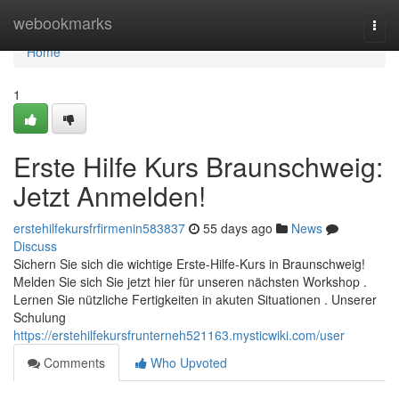
Home
webookmarks
Togg
navi
Home
1
Erste Hilfe Kurs Braunschweig:
Jetzt Anmelden!
erstehilfekursfrfirmenin583837
55 days ago
News
Discuss
Sichern Sie sich die wichtige Erste-Hilfe-Kurs in Braunschweig!
Melden Sie sich Sie jetzt hier für unseren nächsten Workshop .
Lernen Sie nützliche Fertigkeiten in akuten Situationen . Unserer
Schulung
https://erstehilfekursfrunterneh521163.mysticwiki.com/user
Comments
Who Upvoted