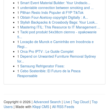
1
Smart Event Material Builder: Your Undisclo...
1
undeniable connection between smoking and ...
1
Pilihan Resto Indo Populer di FYP TikTok
1
Obtain Four-Acetoxy-copyright Digitally : A...
1
Stylish Backpacks & Crossbody Bags: Your Look...
1
Mastering ITIL: This Resource to IT Management ...
1
Tacki pod produkt 54x38cm ciemno - opakowanie
5...
1
Locação de Munck e Caminhão em Inocência e
Regi...
1
Orca Pro IPTV : Le Guide Complet
1
Depend on Unwanted Furniture Removal Sydney
for...
1
Samsung Refrigerator Fixes:
1
Cebo Sostenible: El Futuro de la Pesca
Responsable
Copyright © 2026 |
Advanced Search
|
Live
|
Tag Cloud
|
Top
Users
| Made with
Kliqqi CMS
|
All RSS Feeds