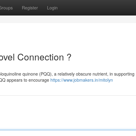
Groups
Register
Login
ovel Connection ?
oquinoline quinone (PQQ), a relatively obscure nutrient, in supporting
 PQQ appears to encourage
https://www.jobmakers.in/mitolyn