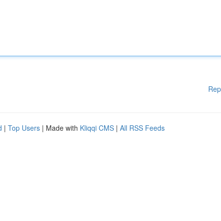
Rep
d
|
Top Users
| Made with
Kliqqi CMS
|
All RSS Feeds