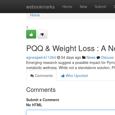
Home
webookmarks
Home
New
Submit
Home
1
PQQ & Weight Loss : A N
agnesgwin411264
54 days ago
News
Discuss
Emerging research suggest a possible impact for Pyrrol
metabolic wellness. While not a standalone solution,
Comments
Who Upvoted
Comments
Submit a Comment
No HTML