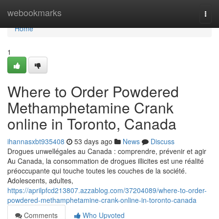
Home
webookmarks
Togg
navi
Home
1
Where to Order Powdered
Methamphetamine Crank
online in Toronto, Canada
ihannasxbt935408
53 days ago
News
Discuss
Drogues unwellégales au Canada : comprendre, prévenir et agir
Au Canada, la consommation de drogues illicites est une réalité
préoccupante qui touche toutes les couches de la société.
Adolescents, adultes,
https://aprilpfcd213807.azzablog.com/37204089/where-to-order-
powdered-methamphetamine-crank-online-in-toronto-canada
Comments
Who Upvoted