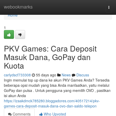
Home
webookmarks
Togg
navi
Home
1
PKV Games: Cara Deposit
Masuk Dana, GoPay dan
Kuota
carlydscf733308
55 days ago
News
Discuss
Ingin memulai top up dana ke akun PKV Games Anda? Tersedia
beberapa opsi mudah yang bisa Anda manfaatkan, yaitu melalui
GoPay dan pulsa . Untuk pengguna yang memilih OVO , pastikan
isi akun Anda
https://izaakdmck785280.bloggadores.com/40517214/pkv-
games-cara-deposit-masuk-dana-ovo-dan-saldo-telepon
Comments
Who Upvoted