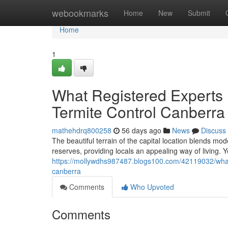
Home
webookmarks
Home
New
Submit
Home
1
What Registered Experts 
Termite Control Canberra
mathehdrq800258
56 days ago
News
Discuss
The beautiful terrain of the capital location blends m
reserves, providing locals an appealing way of living. Y
https://mollywdhs987487.blogs100.com/42119032/what-re
canberra
Comments
Who Upvoted
Comments