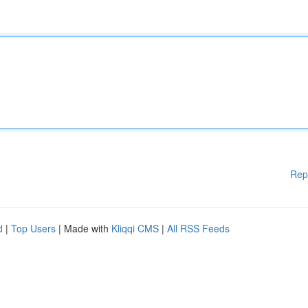
Rep
d
|
Top Users
| Made with
Kliqqi CMS
|
All RSS Feeds