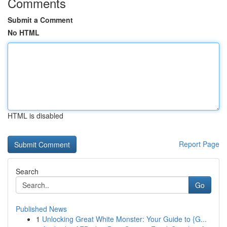
Comments
Submit a Comment
No HTML
HTML is disabled
Report Page
Search
Go
Published News
1
Unlocking Great White Monster: Your Guide to {G...