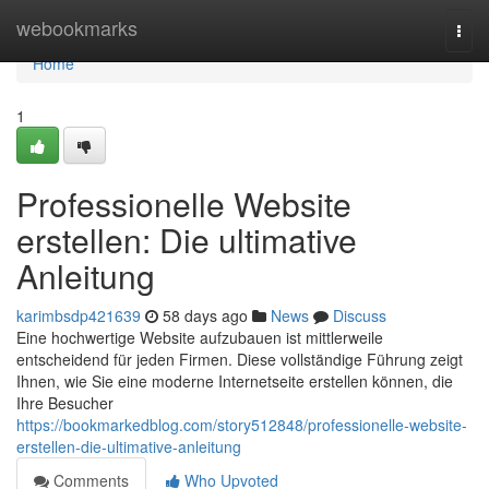
Home
webookmarks
Togg
navi
Home
1
Professionelle Website
erstellen: Die ultimative
Anleitung
karimbsdp421639
58 days ago
News
Discuss
Eine hochwertige Website aufzubauen ist mittlerweile
entscheidend für jeden Firmen. Diese vollständige Führung zeigt
Ihnen, wie Sie eine moderne Internetseite erstellen können, die
Ihre Besucher
https://bookmarkedblog.com/story512848/professionelle-website-
erstellen-die-ultimative-anleitung
Comments
Who Upvoted