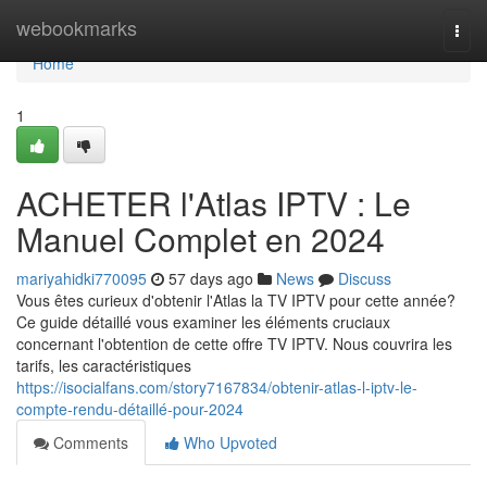
Home
webookmarks
Togg
navi
Home
1
ACHETER l'Atlas IPTV : Le
Manuel Complet en 2024
mariyahidki770095
57 days ago
News
Discuss
Vous êtes curieux d'obtenir l'Atlas la TV IPTV pour cette année?
Ce guide détaillé vous examiner les éléments cruciaux
concernant l'obtention de cette offre TV IPTV. Nous couvrira les
tarifs, les caractéristiques
https://isocialfans.com/story7167834/obtenir-atlas-l-iptv-le-
compte-rendu-détaillé-pour-2024
Comments
Who Upvoted