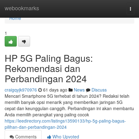
Home
webookmarks
Togg
navi
Home
1
HP 5G Paling Bagus:
Rekomendasi dan
Perbandingan 2024
craigqyjk970976
61 days ago
News
Discuss
Mencari Smartphone 5G terhebat di tahun 2024? Redaksi telah
memilih banyak opsi menarik yang memberikan jaringan 5G
cepat dan keunggulan canggih. Perbandingan ini akan membantu
Anda memilih perangkat yang paling cocok
https://leedirectory.com/listings13590133/hp-5g-paling-bagus-
pilihan-dan-perbandingan-2024
Comments
Who Upvoted