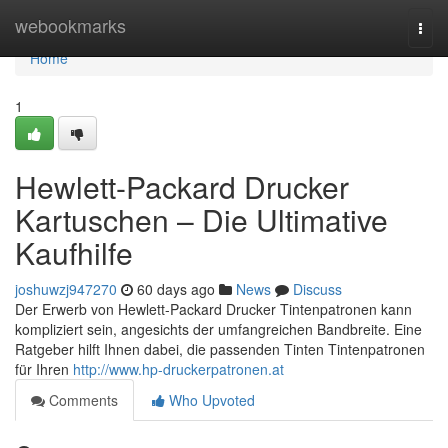
Home
webookmarks
Togg
navi
Home
1
Hewlett-Packard Drucker
Kartuschen – Die Ultimative
Kaufhilfe
joshuwzj947270
60 days ago
News
Discuss
Der Erwerb von Hewlett-Packard Drucker Tintenpatronen kann
kompliziert sein, angesichts der umfangreichen Bandbreite. Eine
Ratgeber hilft Ihnen dabei, die passenden Tinten Tintenpatronen
für Ihren
http://www.hp-druckerpatronen.at
Comments
Who Upvoted