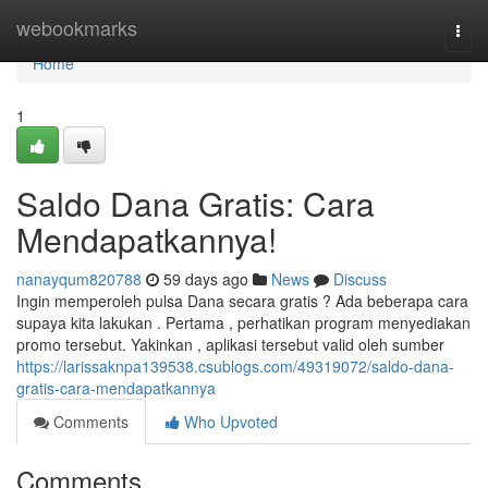
Home
webookmarks
Togg
navi
Home
1
Saldo Dana Gratis: Cara
Mendapatkannya!
nanayqum820788
59 days ago
News
Discuss
Ingin memperoleh pulsa Dana secara gratis ? Ada beberapa cara
supaya kita lakukan . Pertama , perhatikan program menyediakan
promo tersebut. Yakinkan , aplikasi tersebut valid oleh sumber
https://larissaknpa139538.csublogs.com/49319072/saldo-dana-
gratis-cara-mendapatkannya
Comments
Who Upvoted
Comments