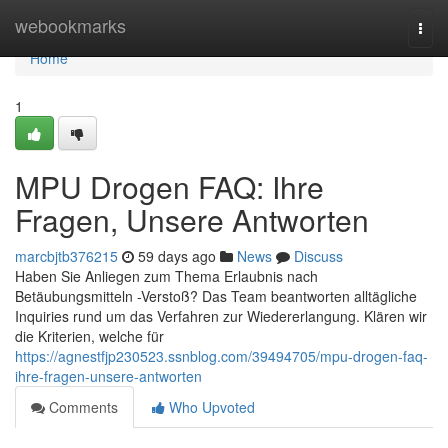
Home
webookmarks
Togg
navi
Home
1
MPU Drogen FAQ: Ihre
Fragen, Unsere Antworten
marcbjtb376215
59 days ago
News
Discuss
Haben Sie Anliegen zum Thema Erlaubnis nach
Betäubungsmitteln -Verstoß? Das Team beantworten alltägliche
Inquiries rund um das Verfahren zur Wiedererlangung. Klären wir
die Kriterien, welche für
https://agnestfjp230523.ssnblog.com/39494705/mpu-drogen-faq-
ihre-fragen-unsere-antworten
Comments
Who Upvoted