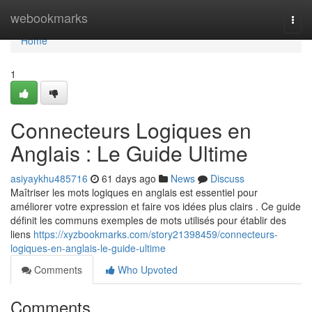
Home
webookmarks
Togg
navi
Home
1
Connecteurs Logiques en
Anglais : Le Guide Ultime
asiyaykhu485716
61 days ago
News
Discuss
Maîtriser les mots logiques en anglais est essentiel pour
améliorer votre expression et faire vos idées plus clairs . Ce guide
définit les communs exemples de mots utilisés pour établir des
liens
https://xyzbookmarks.com/story21398459/connecteurs-
logiques-en-anglais-le-guide-ultime
Comments
Who Upvoted
Comments