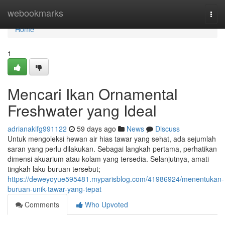
Home
webookmarks
Togg
navi
Home
1
Mencari Ikan Ornamental
Freshwater yang Ideal
adrianakifg991122
59 days ago
News
Discuss
Untuk mengoleksi hewan air hias tawar yang sehat, ada sejumlah
saran yang perlu dilakukan. Sebagai langkah pertama, perhatikan
dimensi akuarium atau kolam yang tersedia. Selanjutnya, amati
tingkah laku buruan tersebut;
https://deweyoyue595481.myparisblog.com/41986924/menentukan-
buruan-unik-tawar-yang-tepat
Comments
Who Upvoted