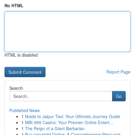
No HTML
HTML is disabled
Report Page
Search
Go
Published News
1
Noida to Jaipur Taxi: Your Ultimate Journey Guide
1
MBI-999 Casino: Your Premier Online Entert...
1
The Reign of a Giant Barbarian
1
Buy copyright Online: A Comprehensive Resource