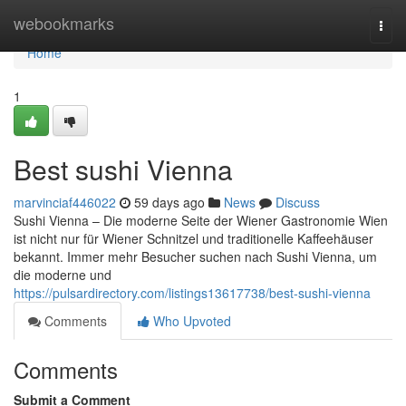
Home
webookmarks
Togg
navi
Home
1
Best sushi Vienna
marvinciaf446022
59 days ago
News
Discuss
Sushi Vienna – Die moderne Seite der Wiener Gastronomie Wien
ist nicht nur für Wiener Schnitzel und traditionelle Kaffeehäuser
bekannt. Immer mehr Besucher suchen nach Sushi Vienna, um
die moderne und
https://pulsardirectory.com/listings13617738/best-sushi-vienna
Comments
Who Upvoted
Comments
Submit a Comment