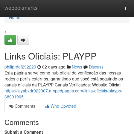
Home
webookmarks
Togg
navi
Home
1
Links Oficiais: PLAYPP
philiprdef292229
62 days ago
News
Discuss
Esta página serve como hub oficial de verificação das nossas
redes e perfis externos, garantindo que você está seguindo os
canais oficiais da PLAYPP Canais Verificados: Website Oficial:
https://jayabxdr922907.ampedpages.com/links-oficiais-playpp-
68091905
Comments
Who Upvoted
Comments
Submit a Comment