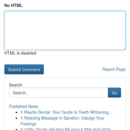
No HTML
HTML is disabled
Report Page
Search
Go
Published News
1
Risette Dental: Your Guide to Teeth Whitening ...
1
Relaxing Massage in Sandton: Indulge Your
Feelings
1
123b: Tài liệu Kê khai Rõ ràng & Mới nhất 2024