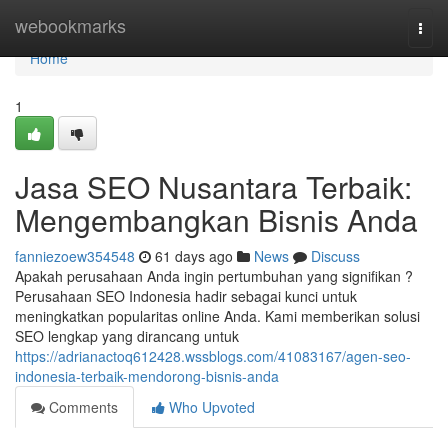
Home
webookmarks
Togg
navi
Home
1
Jasa SEO Nusantara Terbaik:
Mengembangkan Bisnis Anda
fanniezoew354548
61 days ago
News
Discuss
Apakah perusahaan Anda ingin pertumbuhan yang signifikan ?
Perusahaan SEO Indonesia hadir sebagai kunci untuk
meningkatkan popularitas online Anda. Kami memberikan solusi
SEO lengkap yang dirancang untuk
https://adrianactoq612428.wssblogs.com/41083167/agen-seo-
indonesia-terbaik-mendorong-bisnis-anda
Comments
Who Upvoted