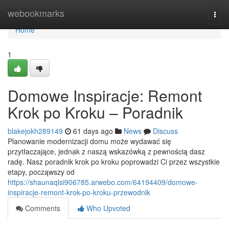
Home
webookmarks
Togg
navi
Home
1
Domowe Inspiracje: Remont
Krok po Kroku – Poradnik
blakejokh289149
61 days ago
News
Discuss
Planowanie modernizacji domu może wydawać się
przytłaczające, jednak z naszą wskazówką z pewnością dasz
radę. Nasz poradnik krok po kroku poprowadzi Ci przez wszystkie
etapy, począwszy od
https://shaunaqlsi906785.arwebo.com/64194409/domowe-
inspiracje-remont-krok-po-kroku-przewodnik
Comments
Who Upvoted