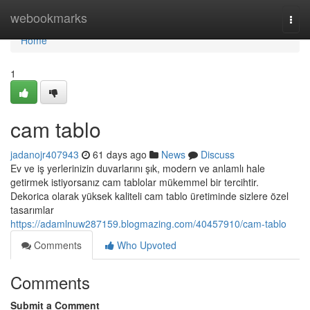
Home
webookmarks
Togg
navi
Home
1
cam tablo
jadanojr407943
61 days ago
News
Discuss
Ev ve iş yerlerinizin duvarlarını şık, modern ve anlamlı hale
getirmek istiyorsanız cam tablolar mükemmel bir tercihtir.
Dekorica olarak yüksek kaliteli cam tablo üretiminde sizlere özel
tasarımlar
https://adamlnuw287159.blogmazing.com/40457910/cam-tablo
Comments
Who Upvoted
Comments
Submit a Comment