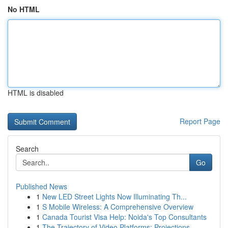
No HTML
HTML is disabled
Report Page
Search
Go
Published News
1
New LED Street Lights Now Illuminating Th...
1
S Mobile Wireless: A Comprehensive Overview
1
Canada Tourist Visa Help: Noida's Top Consultants
1
The Trajectory of Video Platforms: Projections