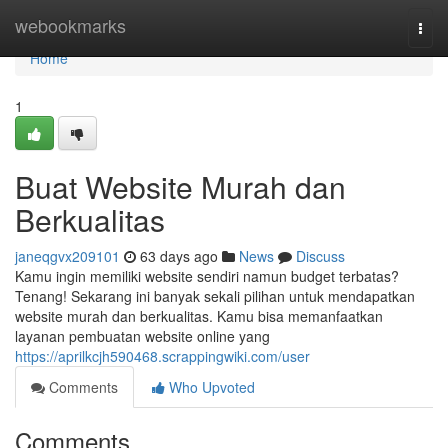
Home
webookmarks
Togg
navi
Home
1
Buat Website Murah dan
Berkualitas
janeqgvx209101
63 days ago
News
Discuss
Kamu ingin memiliki website sendiri namun budget terbatas?
Tenang! Sekarang ini banyak sekali pilihan untuk mendapatkan
website murah dan berkualitas. Kamu bisa memanfaatkan
layanan pembuatan website online yang
https://aprilkcjh590468.scrappingwiki.com/user
Comments
Who Upvoted
Comments