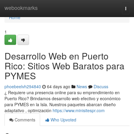
Home
webookmarks
Togg
navi
Home
1
Desarrollo Web en Puerto
Rico: Sitios Web Baratos para
PYMES
phoebeelvh294840
64 days ago
News
Discuss
¿ Requiere una presencia online para su emprendimiento en
Puerto Rico? Brindamos desarrollo web efectivo y económico
para PYMES en la Isla. Nuestros paquetes abarcan diseño
adaptativo , optimización
https://www.minisitespr.com
Comments
Who Upvoted