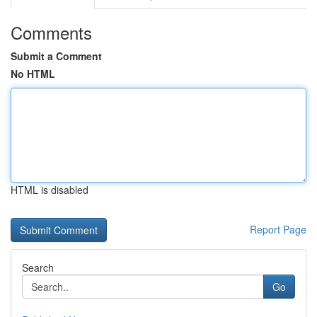
Comments
Submit a Comment
No HTML
HTML is disabled
Report Page
Search
Go