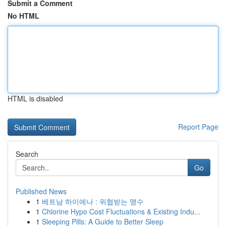
Submit a Comment
No HTML
HTML is disabled
Report Page
Search
Go
Published News
1
베트남 하이에나 : 위협받는 맹수
1
Chlorine Hypo Cost Fluctuations & Existing Indu...
1
Sleeping Pills: A Guide to Better Sleep