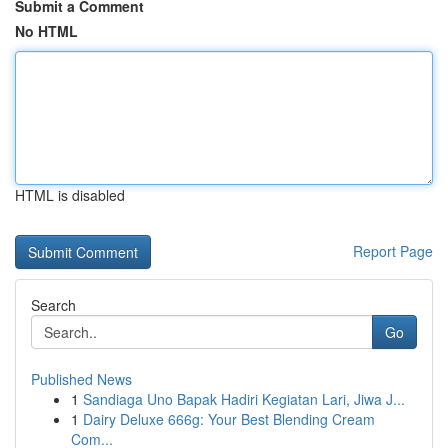
Submit a Comment
No HTML
HTML is disabled
Report Page
Search
Go
Published News
1
Sandiaga Uno Bapak Hadiri Kegiatan Lari, Jiwa J...
1
Dairy Deluxe 666g: Your Best Blending Cream
Com...