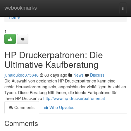
Home
webookmarks
Togg
navi
Home
1
HP Druckerpatronen: Die
Ultimative Kaufberatung
junaidukeo375646
63 days ago
News
Discuss
Die Auswahl von geeigneten HP Druckerpatronen kann eine
echte Herausforderung sein, angesichts der vielfältigen Anzahl an
Typen. Diese Beratung hilft Ihnen, die ideale Farbpatrone für
Ihren HP Drucker zu
http://www.hp-druckerpatronen.at
Comments
Who Upvoted
Comments