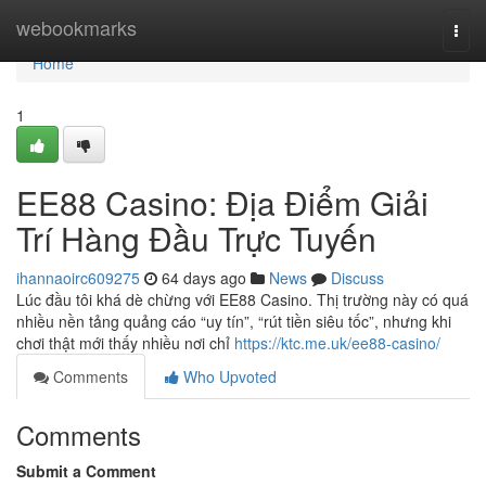
Home
webookmarks
Togg
navi
Home
1
EE88 Casino: Địa Điểm Giải
Trí Hàng Đầu Trực Tuyến
ihannaoirc609275
64 days ago
News
Discuss
Lúc đầu tôi khá dè chừng với EE88 Casino. Thị trường này có quá
nhiều nền tảng quảng cáo “uy tín”, “rút tiền siêu tốc”, nhưng khi
chơi thật mới thấy nhiều nơi chỉ
https://ktc.me.uk/ee88-casino/
Comments
Who Upvoted
Comments
Submit a Comment