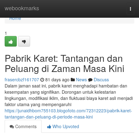
Home
webookmarks
Togg
navi
Home
1
Pabrik Karet: Tantangan dan
Peluang di Zaman Masa Kini
frasercbzf161707
81 days ago
News
Discuss
Dalam jaman saat ini, pabrik karet menghadapi hambatan dan
kesempatan yang signifikan. Dorongan untuk kelestarian
lingkungan, modifikasi iklim, dan fluktuasi biaya karet asli menjadi
faktor utama yang mempengaruhi
https://junaidhbom755103.blogofoto.com/72312223/pabrik-karet-
tantangan-dan-peluang-di-periode-masa-kini
Comments
Who Upvoted