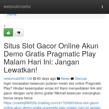
Home
webookmarks
Togg
navi
Home
1
Situs Slot Gacor Online Akun
Demo Gratis Pragmatic Play
Malam Hari Ini: Jangan
Lewatkan!
nelsoncabf361128
80 days ago
News
Discuss
Ingin merasakan keseruan putaran mesin slot online Pragmatic
Play? Hindari kesempatan emas ini! Kami menyediakan link slot
gacor dengan versi demo gratis! Nikmati keseruan menangkan
bonus tanpa harus
https://zoeeloj080556.izrablog.com/41703563/situs-slot-gacor-
online-akun-demo-gratis-pragmatic-play-malam-hari-ini-jangan-