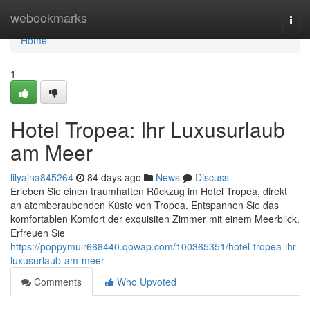
Home
webookmarks
Togg
navi
Home
1
Hotel Tropea: Ihr Luxusurlaub
am Meer
lilyajna845264
84 days ago
News
Discuss
Erleben Sie einen traumhaften Rückzug im Hotel Tropea, direkt
an atemberaubenden Küste von Tropea. Entspannen Sie das
komfortablen Komfort der exquisiten Zimmer mit einem Meerblick.
Erfreuen Sie
https://poppymuir668440.qowap.com/100365351/hotel-tropea-ihr-
luxusurlaub-am-meer
Comments
Who Upvoted