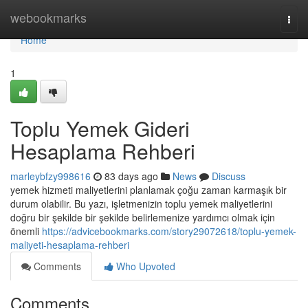
Home
webookmarks
Togg
navi
Home
1
Toplu Yemek Gideri
Hesaplama Rehberi
marleybfzy998616
83 days ago
News
Discuss
yemek hizmeti maliyetlerini planlamak çoğu zaman karmaşık bir
durum olabilir. Bu yazı, işletmenizin toplu yemek maliyetlerini
doğru bir şekilde bir şekilde belirlemenize yardımcı olmak için
önemli
https://advicebookmarks.com/story29072618/toplu-yemek-
maliyeti-hesaplama-rehberi
Comments
Who Upvoted
Comments