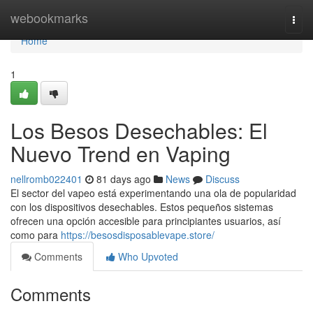
Home
webookmarks
Togg
navi
Home
1
Los Besos Desechables: El
Nuevo Trend en Vaping
nellromb022401
81 days ago
News
Discuss
El sector del vapeo está experimentando una ola de popularidad
con los dispositivos desechables. Estos pequeños sistemas
ofrecen una opción accesible para principiantes usuarios, así
como para
https://besosdisposablevape.store/
Comments
Who Upvoted
Comments