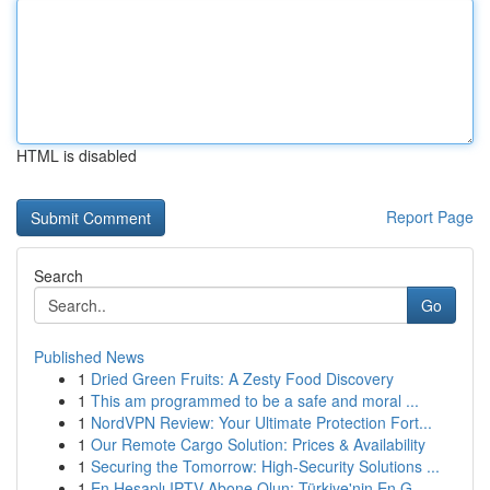
HTML is disabled
Report Page
Search
Go
Published News
1
Dried Green Fruits: A Zesty Food Discovery
1
This am programmed to be a safe and moral ...
1
NordVPN Review: Your Ultimate Protection Fort...
1
Our Remote Cargo Solution: Prices & Availability
1
Securing the Tomorrow: High-Security Solutions ...
1
En Hesaplı IPTV Abone Olun: Türkiye'nin En G...