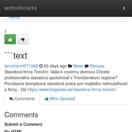
Home
webookmarks
Togg
navi
Home
1
```text
tamzinjmrt571068
83 days ago
News
Discuss
Stavebná firma Trenčín: Vaša k novému domovu Chcete
profesionálnu stavebnú spoločnosť v Trenčianskom regióne?
Ponúkame komplexné stavebné práce pre majiteľov nehnuteľností
a firmy . Od
https://www.bogostav.sk/stavebna-firma-trencin/
Comments
Who Upvoted
Comments
Submit a Comment
No HTML