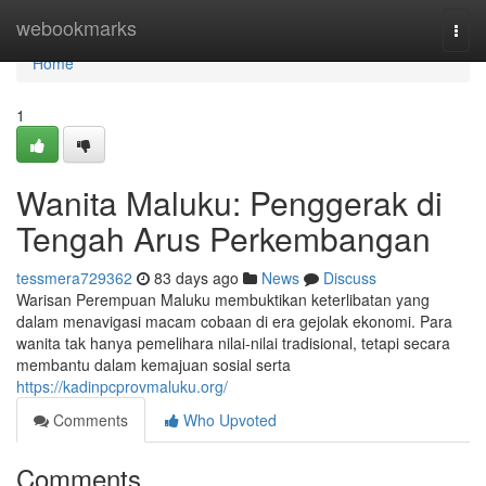
Home
webookmarks
Togg
navi
Home
1
Wanita Maluku: Penggerak di
Tengah Arus Perkembangan
tessmera729362
83 days ago
News
Discuss
Warisan Perempuan Maluku membuktikan keterlibatan yang
dalam menavigasi macam cobaan di era gejolak ekonomi. Para
wanita tak hanya pemelihara nilai-nilai tradisional, tetapi secara
membantu dalam kemajuan sosial serta
https://kadinpcprovmaluku.org/
Comments
Who Upvoted
Comments