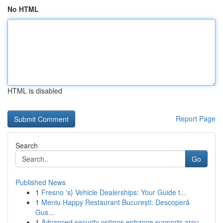
No HTML
HTML is disabled
Report Page
Search
Go
Published News
1
Fresno 's} Vehicle Dealerships: Your Guide t...
1
Meniu Happy Restaurant București: Descoperă
Gus...
1
Advanced security options enhance supports arou...