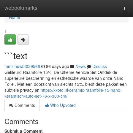
Home
webookmarks
Togg
navi
Home
1
```text
tamzinuwbf029566
86 days ago
News
Discuss
Gekleurd Raamfolie 15%: De Ultieme Vehicle Set Ontdek de
superieure bescherming en esthetische waarde van onze Nano
Folie . Met een doorzicht van slechts 15%, biedt deze pakket een
subtiele privacy en
https://xxoto.nl/ceramic-raamfolie-15-nano-
keramisch-auto-set-76-x-300-cm/
Comments
Who Upvoted
Comments
Submit a Comment