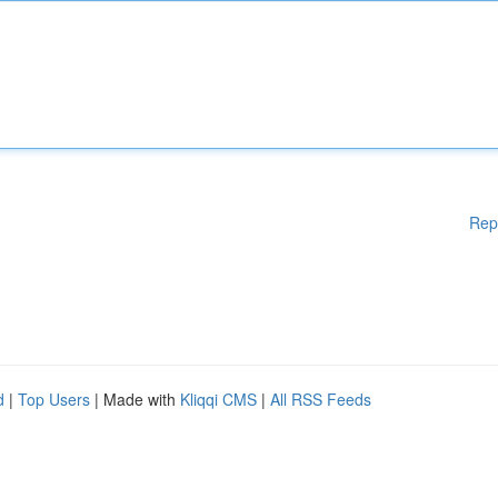
Rep
d
|
Top Users
| Made with
Kliqqi CMS
|
All RSS Feeds