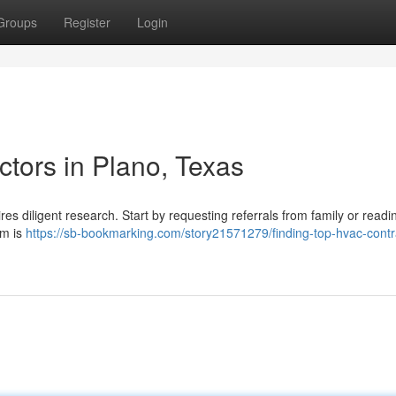
Groups
Register
Login
tors in Plano, Texas
es diligent research. Start by requesting referrals from family or readi
rm is
https://sb-bookmarking.com/story21571279/finding-top-hvac-contr