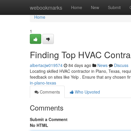
Home
webookmarks
Home
New
Submit
Home
1
Finding Top HVAC Contrac
albertacjw019574
84 days ago
News
Discuss
Locating skilled HVAC contractor in Plano, Texas, requir
feedback on sites like Yelp . Ensure that any chosen fi
in-plano-texas
Comments
Who Upvoted
Comments
Submit a Comment
No HTML