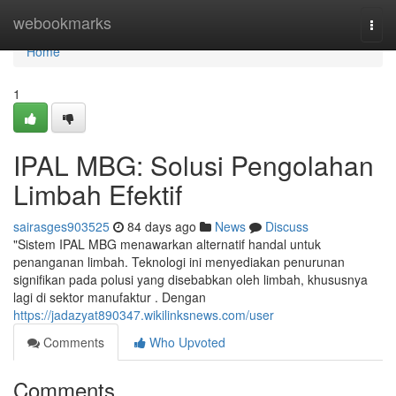
Home
webookmarks
Togg
navi
Home
1
IPAL MBG: Solusi Pengolahan
Limbah Efektif
sairasges903525
84 days ago
News
Discuss
"Sistem IPAL MBG menawarkan alternatif handal untuk
penanganan limbah. Teknologi ini menyediakan penurunan
signifikan pada polusi yang disebabkan oleh limbah, khususnya
lagi di sektor manufaktur . Dengan
https://jadazyat890347.wikilinksnews.com/user
Comments
Who Upvoted
Comments