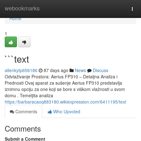
Home
webookmarks
Togg
navi
Home
1
```text
allenkytp656186
87 days ago
News
Discuss
Odvlaživanje Prostora: Aerius FP310 – Detaljna Analiza i
Prednosti Ovaj aparat za sušenje Aerius FP310 predstavlja
iznimnu opciju za one koji se bore s viškom vlažnosti u svom
domu . Temeljita analiza
https://barbaracaoq883180.wikiexpression.com/6411195/text
Comments
Who Upvoted
Comments
Submit a Comment