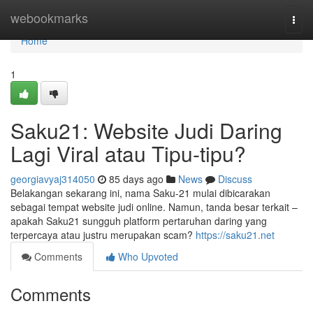
Home
webookmarks
Togg
navi
Home
1
Saku21: Website Judi Daring
Lagi Viral atau Tipu-tipu?
georgiavyaj314050
85 days ago
News
Discuss
Belakangan sekarang ini, nama Saku-21 mulai dibicarakan
sebagai tempat website judi online. Namun, tanda besar terkait –
apakah Saku21 sungguh platform pertaruhan daring yang
terpercaya atau justru merupakan scam?
https://saku21.net
Comments
Who Upvoted
Comments