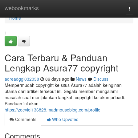
Home
webookmarks
Togg
navi
Home
1
Cara Terbaru & Panduan
Lengkap Asura77 copyright
adreadggl032038
86 days ago
News
Discuss
Mempermudah copyright ke situs Asura77 adalah keinginan
utama dari artikel tersebut ini. Segala member mengalami
masalah saat menjalankan langkah copyright ke akun pribadi.
Panduan ini akan
https://zoeviol136828.madmouseblog.com/profile
Comments
Who Upvoted
Comments