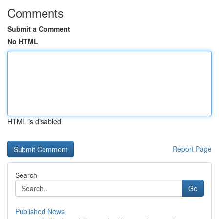
Comments
Submit a Comment
No HTML
HTML is disabled
Report Page
Search
Go
Published News