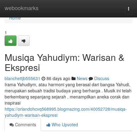
Home
webookmarks
Togg
navi
Home
1
Musiqa Yahudiym: Warisan &
Ekspresi
blanchettjb555631
86 days ago
News
Discuss
Irama Yahudiym, atau harmoni yang berasal dari bangsa Yahudi,
merupakan sebuah tradisi budaya yang berharga . Musik ini telah
berkembang sepanjang sejarah , menampilkan aneka corak dan
inspirasi
https://orlandohcvq568995.blogmazing.com/40052728/musiqa-
yahudiym-warisan-ekspresi
Comments
Who Upvoted